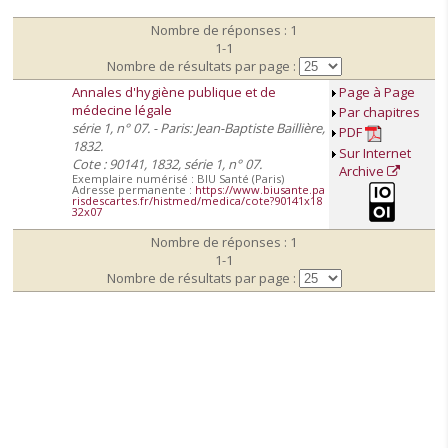
Nombre de réponses : 1
1-1
Nombre de résultats par page :
Annales d'hygiène publique et de
Page à Page
médecine légale
Par chapitres
série 1, n° 07. - Paris: Jean-Baptiste Baillière,
PDF
1832.
Sur Internet
Cote : 90141, 1832, série 1, n° 07.
Archive
Exemplaire numérisé : BIU Santé (Paris)
Adresse permanente :
https://www.biusante.pa
risdescartes.fr/histmed/medica/cote?90141x18
32x07
Nombre de réponses : 1
1-1
Nombre de résultats par page :