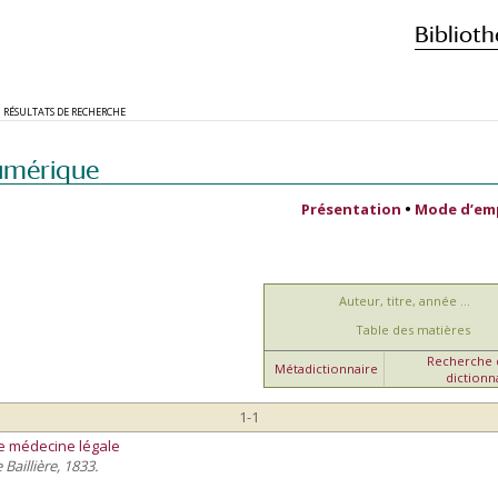
Biblioth
RÉSULTATS DE RECHERCHE
umérique
Présentation
•
Mode d’em
Auteur, titre, année ...
Table des matières
Recherche d
Métadictionnaire
dictionn
1-1
e médecine légale
 Baillière, 1833.