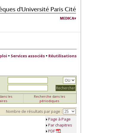
èques d'Université Paris Cité
MEDICA
ploi
•
Services associés
•
Réutilisations
ans les
Recherche dans les
aires
périodiques
Nombre de résultats par page :
Page à Page
Par chapitres
PDF