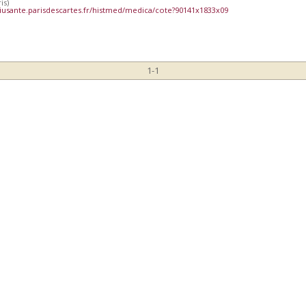
is)
iusante.parisdescartes.fr/histmed/medica/cote?90141x1833x09
1-1