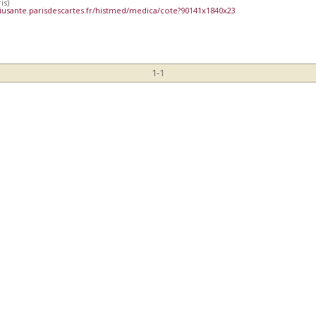
is)
iusante.parisdescartes.fr/histmed/medica/cote?90141x1840x23
1-1