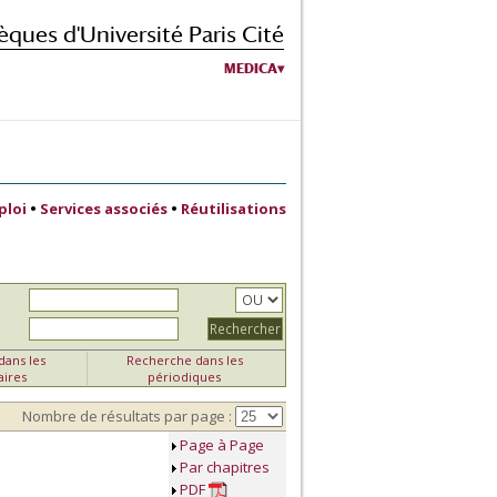
èques d'Université Paris Cité
MEDICA
ploi
•
Services associés
•
Réutilisations
ans les
Recherche dans les
aires
périodiques
Nombre de résultats par page :
Page à Page
Par chapitres
PDF