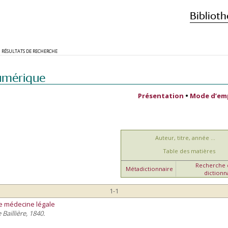
Biblioth
RÉSULTATS DE RECHERCHE
umérique
Présentation
•
Mode d’em
Auteur, titre, année ...
Table des matières
Recherche d
Métadictionnaire
dictionn
1-1
e médecine légale
 Baillière, 1840.