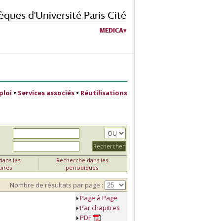
èques d'Université Paris Cité
MEDICA
ploi
•
Services associés
•
Réutilisations
ans les
Recherche dans les
aires
périodiques
Nombre de résultats par page :
Page à Page
Par chapitres
PDF