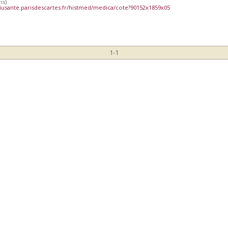
is)
iusante.parisdescartes.fr/histmed/medica/cote?90152x1859x05
1-1