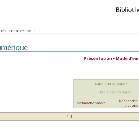
Biblioth
RÉSULTATS DE RECHERCHE
umérique
Présentation
•
Mode d’em
Auteur, titre, année ...
Table des matières
Recherche d
Métadictionnaire
dictionn
1-1