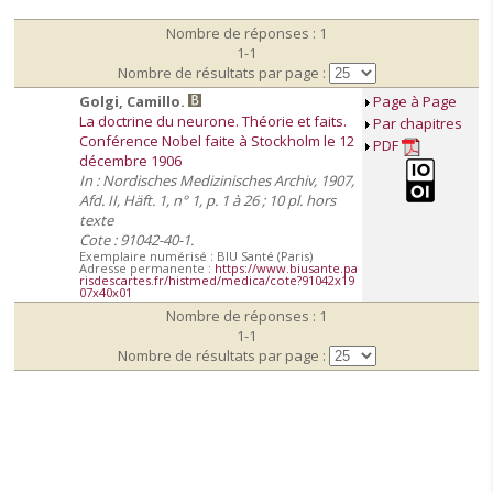
Nombre de réponses : 1
1-1
Nombre de résultats par page :
Golgi, Camillo.
Page à Page
La doctrine du neurone. Théorie et faits.
Par chapitres
Conférence Nobel faite à Stockholm le 12
PDF
décembre 1906
In : Nordisches Medizinisches Archiv, 1907,
Afd. II, Häft. 1, n° 1, p. 1 à 26 ; 10 pl. hors
texte
Cote : 91042-40-1.
Exemplaire numérisé : BIU Santé (Paris)
Adresse permanente :
https://www.biusante.pa
risdescartes.fr/histmed/medica/cote?91042x19
07x40x01
Nombre de réponses : 1
1-1
Nombre de résultats par page :