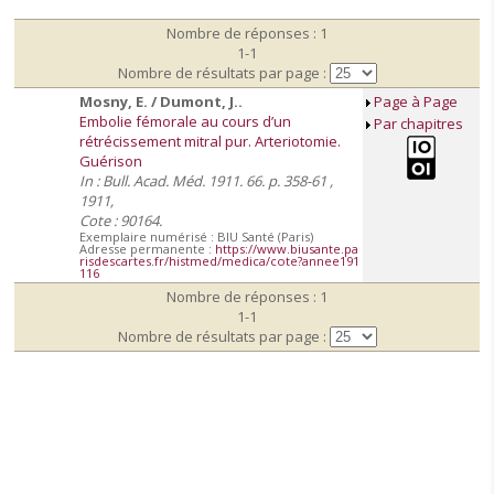
Nombre de réponses : 1
1-1
Nombre de résultats par page :
Mosny, E. / Dumont, J..
Page à Page
Embolie fémorale au cours d’un
Par chapitres
rétrécissement mitral pur. Arteriotomie.
Guérison
In : Bull. Acad. Méd. 1911. 66. p. 358-61 ,
1911,
Cote : 90164.
Exemplaire numérisé : BIU Santé (Paris)
Adresse permanente :
https://www.biusante.pa
risdescartes.fr/histmed/medica/cote?annee191
116
Nombre de réponses : 1
1-1
Nombre de résultats par page :