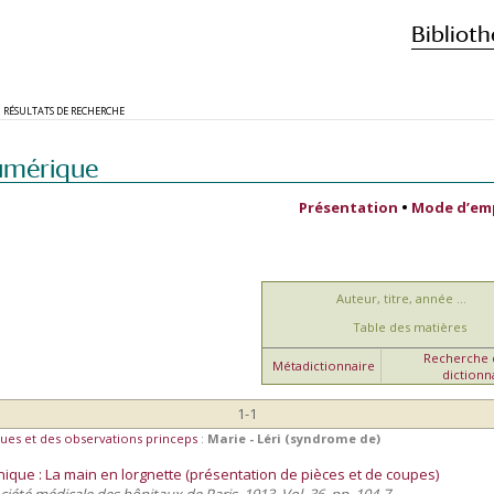
Biblioth
RÉSULTATS DE RECHERCHE
umérique
Présentation
•
Mode d’em
Auteur, titre, année ...
Table des matières
Recherche d
Métadictionnaire
dictionn
1-1
ues et des observations princeps
:
Marie - Léri (syndrome de)
que : La main en lorgnette (présentation de pièces et de coupes)
ociété médicale des hôpitaux de Paris, 1913, Vol. 36, pp. 104-7