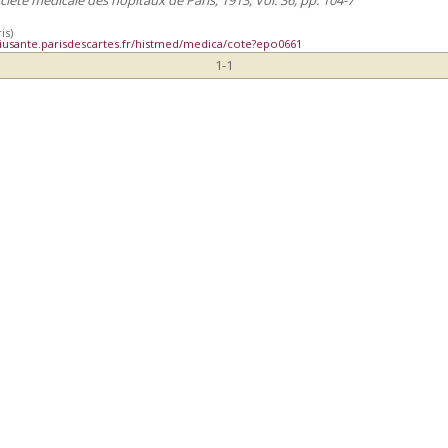
is)
iusante.parisdescartes.fr/histmed/medica/cote?epo0661
1-1