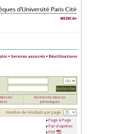
èques d'Université Paris Cité
MEDICA
ploi
•
Services associés
•
Réutilisations
ans les
Recherche dans les
aires
périodiques
Nombre de résultats par page :
Page à Page
Par chapitres
PDF