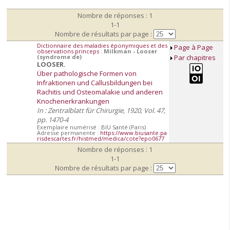
Nombre de réponses : 1
1-1
Nombre de résultats par page :
Dictionnaire des maladies éponymiques et des
Page à Page
observations princeps
:
Milkman - Looser
(syndrome de)
Par chapitres
LOOSER.
Über pathologische Formen von
Infraktionen und Callusbildungen bei
Rachitis und Osteomalakie und anderen
Knochenerkrankungen
In : Zentralblatt für Chirurgie, 1920, Vol. 47,
pp. 1470-4
Exemplaire numérisé : BIU Santé (Paris)
Adresse permanente :
https://www.biusante.pa
risdescartes.fr/histmed/medica/cote?epo0677
Nombre de réponses : 1
1-1
Nombre de résultats par page :