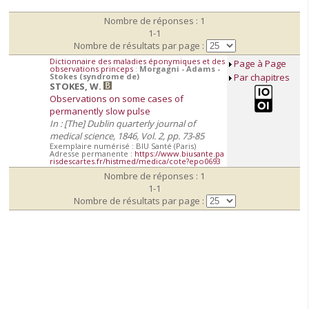
Nombre de réponses : 1
1-1
Nombre de résultats par page :
Dictionnaire des maladies éponymiques et des
Page à Page
observations princeps
:
Morgagni - Adams -
Stokes (syndrome de)
Par chapitres
STOKES, W.
Observations on some cases of
permanently slow pulse
In : [The] Dublin quarterly journal of
medical science, 1846, Vol. 2, pp. 73-85
Exemplaire numérisé : BIU Santé (Paris)
Adresse permanente :
https://www.biusante.pa
risdescartes.fr/histmed/medica/cote?epo0693
Nombre de réponses : 1
1-1
Nombre de résultats par page :