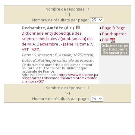
Nombre de réponses : 1
1-1
Nombre de résultats par page :
Dechambre, Amédée (dir.).
Page à Page
Dictionnaire encyclopédique des
Par chapitres
sciences médicales / [publ. sous la] dir.
PDF
de M. A. Dechambre . - [série 1], tome 7,
AST - AZZ.
Paris : G. Masson : P. Asselin, 1876 (circa).
Cote : Bibliothèque nationale de France .
Ce document numérisé a été aimablement
fourni à la BIU Santé par la Bibliothèque
nationale de France.
Adresse permanente :
https://www.biusante.pa
risdescartes.fr/histmed/medica/cote?extbnfde
chambrex007
Nombre de réponses : 1
1-1
Nombre de résultats par page :