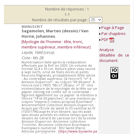
Nombre de réponses : 1
1-1
Nombre de résultats par page :
MANUSCRIT
Page à Page
Sagemolen, Marten (dessin) / Van
Par chapitres
Horne, Johannes.
PDF
[Myologie de l'homme : tête, tronc,
membre supérieur, membre inférieur]
Analyse
Leyde, 1660 (circa).
détaillée de ce
Cote : Ms 28.
document
Numérisation faite après la restauration
effectuée par la BnF en 2020. Un volume de
format 52,4 x 35 cm. Reliure plein veau raciné
à sept nerfs, orné de filets dorés et petits
fleurons filigranés, probablement XVIIe siècle.
- Au contreplat supérieur, [à l’encre?]: “n° 4
Anisson-Duperron” ; au crayon “49 dessins”. A
l’encre (vers 1907): “Ms n° 28 (anc. n° 3)”. Une
nomenclature de la myologie de la tête sur un
papier oblong est collée sur le contreplat ;
figurent également sur ce papier: la mention à
l’encre “14 et 30 planches”, et une mention au
crayon “mppria [= manu propria] Boerhavii”. -
Anciennement collection Anisson-Duperron.
Acquis par l'Ecole de santé le 25 ventôse an IV
(15/3/1796) auprès d'un libraire, qui les avait
sans doute achetés en même temps que les
dessins de Gérard de Lairesse lors de la vente
Anisson-Duperron. Ancienne collection
Tronchin. Ancienne collection Boerhaave.
Exemplaire numérisé : BIU Santé (Paris)
Adresse permanente :
https://www.biusante.pa