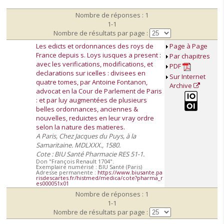
Nombre de réponses : 1
1-1
Nombre de résultats par page :
Les edicts et ordonnances des roys de
Page à Page
France depuis s. Loys iusques a present :
Par chapitres
avec les verifications, modifications, et
PDF
declarations sur icelles : divisees en
Sur Internet
quatre tomes, par Antoine Fontanon,
Archive
advocat en la Cour de Parlement de Paris
: et par luy augmentées de plusieurs
belles ordonnances, anciennes &
nouvelles, reduictes en leur vray ordre
selon la nature des matieres.
A Paris, Chez Jacques du Puys, à la
Samaritaine. MDLXXX., 1580.
Cote : BIU Santé Pharmacie RES 51-1.
Don "François Renault 1704".
Exemplaire numérisé : BIU Santé (Paris)
Adresse permanente :
https://www.biusante.pa
risdescartes.fr/histmed/medica/cote?pharma_r
es000051x01
Nombre de réponses : 1
1-1
Nombre de résultats par page :