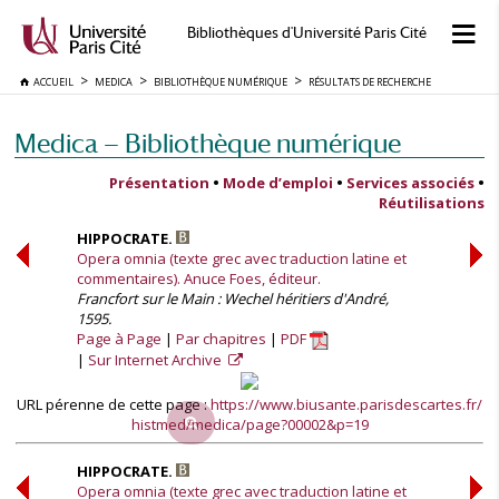
Bibliothèques d'Université Paris Cité
ACCUEIL
MEDICA
BIBLIOTHÈQUE NUMÉRIQUE
RÉSULTATS DE RECHERCHE
Medica — Bibliothèque numérique
Présentation
•
Mode d’emploi
•
Services associés
•
Réutilisations
HIPPOCRATE.
Opera omnia (texte grec avec traduction latine et
commentaires). Anuce Foes, éditeur.
Francfort sur le Main : Wechel héritiers d'André,
1595.
Page à Page
Par chapitres
PDF
Sur Internet Archive
URL pérenne de cette page :
https://www.biusante.parisdescartes.fr/
histmed/medica/page?00002&p=19
HIPPOCRATE.
Opera omnia (texte grec avec traduction latine et