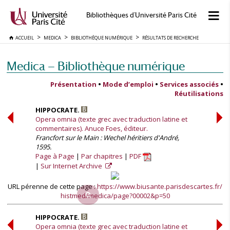
Bibliothèques d'Université Paris Cité
ACCUEIL
MEDICA
BIBLIOTHÈQUE NUMÉRIQUE
RÉSULTATS DE RECHERCHE
Medica — Bibliothèque numérique
Présentation
•
Mode d’emploi
•
Services associés
•
Réutilisations
HIPPOCRATE.
Opera omnia (texte grec avec traduction latine et
commentaires). Anuce Foes, éditeur.
Francfort sur le Main : Wechel héritiers d'André,
1595.
Page à Page
Par chapitres
PDF
Sur Internet Archive
URL pérenne de cette page :
https://www.biusante.parisdescartes.fr/
histmed/medica/page?00002&p=50
HIPPOCRATE.
Opera omnia (texte grec avec traduction latine et