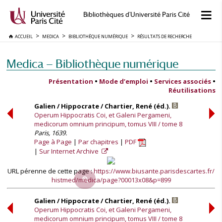
Bibliothèques d'Université Paris Cité
ACCUEIL
MEDICA
BIBLIOTHÈQUE NUMÉRIQUE
RÉSULTATS DE RECHERCHE
Medica — Bibliothèque numérique
Présentation
•
Mode d’emploi
•
Services associés
•
Réutilisations
Galien / Hippocrate / Chartier, René (éd.).
Operum Hippocratis Coi, et Galeni Pergameni,
medicorum omnium principum, tomus VIII / tome 8
Paris, 1639.
Page à Page
Par chapitres
PDF
Sur Internet Archive
URL pérenne de cette page :
https://www.biusante.parisdescartes.fr/
histmed/medica/page?00013x08&p=899
Galien / Hippocrate / Chartier, René (éd.).
Operum Hippocratis Coi, et Galeni Pergameni,
medicorum omnium principum, tomus VIII / tome 8