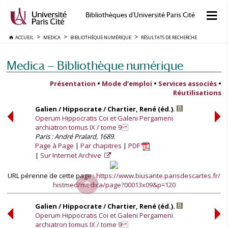
Bibliothèques d'Université Paris Cité
ACCUEIL
MEDICA
BIBLIOTHÈQUE NUMÉRIQUE
RÉSULTATS DE RECHERCHE
Medica — Bibliothèque numérique
Présentation
•
Mode d’emploi
•
Services associés
•
Réutilisations
Galien / Hippocrate / Chartier, René (éd.).
Operum Hippocratis Coi et Galeni Pergameni
archiatron tomus IX / tome 9
Paris : André Pralard, 1689.
Page à Page
Par chapitres
PDF
Sur Internet Archive
URL pérenne de cette page :
https://www.biusante.parisdescartes.fr/
histmed/medica/page?00013x09&p=120
Galien / Hippocrate / Chartier, René (éd.).
Operum Hippocratis Coi et Galeni Pergameni
archiatron tomus IX / tome 9