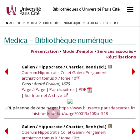
Bibliothèques d'Université Paris Cité
ACCUEIL
MEDICA
BIBLIOTHÈQUE NUMÉRIQUE
RÉSULTATS DE RECHERCHE
Medica — Bibliothèque numérique
Présentation
•
Mode d’emploi
•
Services associés
•
Réutilisations
Galien / Hippocrate / Chartier, René (éd.).
Operum Hippocratis Coi et Galeni Pergameni
archiatron tomus X / tome 10
Paris : André Pralard, 1679.
Page à Page
Par chapitres
PDF
Sur Internet Archive
URL pérenne de cette page :
https://www.biusante.parisdescartes.fr/
histmed/medica/page?00013x10&p=518
Galien / Hippocrate / Chartier, René (éd.).
Operum Hippocratis Coi et Galeni Pergameni
archiatron tomus X / tome 10