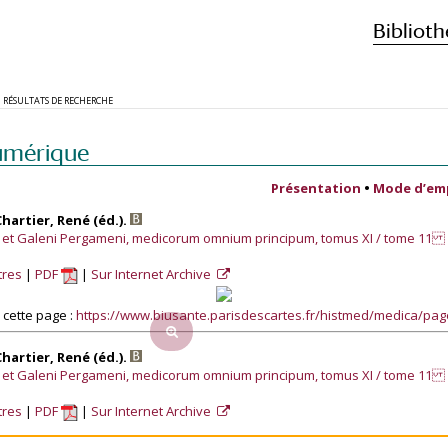
Biblioth
RÉSULTATS DE RECHERCHE
umérique
Présentation
•
Mode d’em
Chartier, René (éd.).
, et Galeni Pergameni, medicorum omnium principum, tomus XI / tome 11
tres
PDF
Sur Internet Archive
cette page :
https://www.biusante.parisdescartes.fr/histmed/medica/pa
Chartier, René (éd.).
, et Galeni Pergameni, medicorum omnium principum, tomus XI / tome 11
tres
PDF
Sur Internet Archive