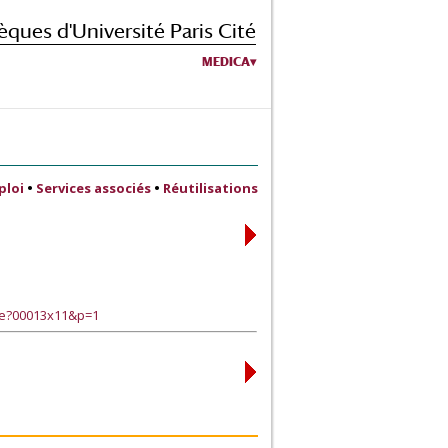
èques d'Université Paris Cité
MEDICA
ploi
•
Services associés
•
Réutilisations
ge?00013x11&p=1