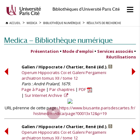
Bibliothèques d'Université Paris Cité
ACCUEIL
MEDICA
BIBLIOTHÈQUE NUMÉRIQUE
RÉSULTATS DE RECHERCHE
Medica — Bibliothèque numérique
Présentation
•
Mode d’emploi
•
Services associés
•
Réutilisations
Galien / Hippocrate / Chartier, René (éd.).
Operum Hippocratis Coi et Galeni Pergameni
archiatron tomus XII / tome 12
Paris : André Pralard, 1679.
Page à Page
Par chapitres
PDF
Sur Internet Archive
URL pérenne de cette page :
https://www.biusante.parisdescartes.fr/
histmed/medica/page?00013x12&p=19
Galien / Hippocrate / Chartier, René (éd.).
Operum Hippocratis Coi et Galeni Pergameni
archiatron tomus XII / tome 12