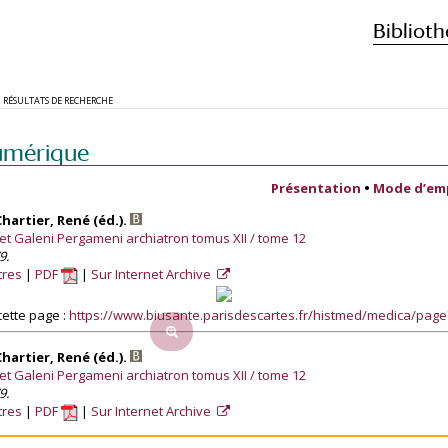
Biblioth
RÉSULTATS DE RECHERCHE
umérique
Présentation
•
Mode d’em
Chartier, René (éd.).
et Galeni Pergameni archiatron tomus XII / tome 12
9.
tres
PDF
Sur Internet Archive
ette page :
https://www.biusante.parisdescartes.fr/histmed/medica/pag
Chartier, René (éd.).
et Galeni Pergameni archiatron tomus XII / tome 12
9.
tres
PDF
Sur Internet Archive