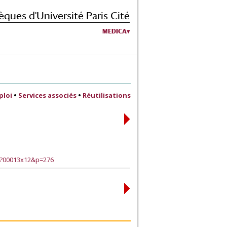
èques d'Université Paris Cité
MEDICA
ploi
•
Services associés
•
Réutilisations
e?00013x12&p=276