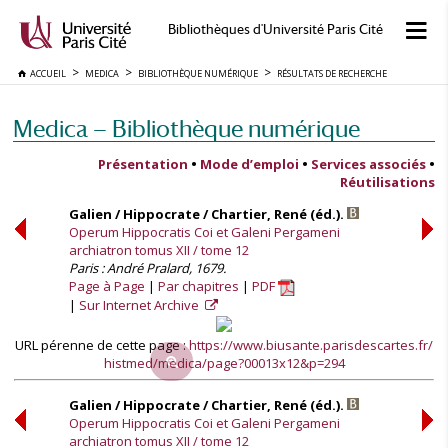
Bibliothèques d'Université Paris Cité
ACCUEIL
MEDICA
BIBLIOTHÈQUE NUMÉRIQUE
RÉSULTATS DE RECHERCHE
Medica — Bibliothèque numérique
Présentation
•
Mode d’emploi
•
Services associés
•
Réutilisations
Galien / Hippocrate / Chartier, René (éd.).
Operum Hippocratis Coi et Galeni Pergameni
archiatron tomus XII / tome 12
Paris : André Pralard, 1679.
Page à Page
Par chapitres
PDF
Sur Internet Archive
URL pérenne de cette page :
https://www.biusante.parisdescartes.fr/
histmed/medica/page?00013x12&p=294
Galien / Hippocrate / Chartier, René (éd.).
Operum Hippocratis Coi et Galeni Pergameni
archiatron tomus XII / tome 12