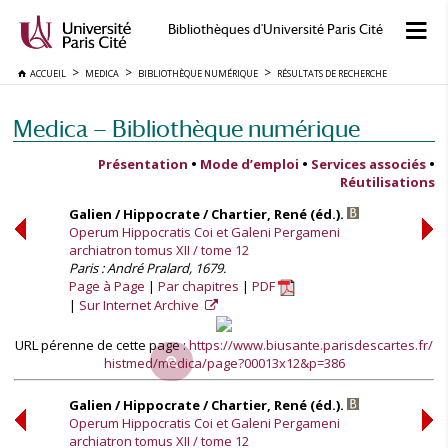
Bibliothèques d'Université Paris Cité
ACCUEIL
MEDICA
BIBLIOTHÈQUE NUMÉRIQUE
RÉSULTATS DE RECHERCHE
Medica — Bibliothèque numérique
Présentation
•
Mode d’emploi
•
Services associés
•
Réutilisations
Galien / Hippocrate / Chartier, René (éd.).
Operum Hippocratis Coi et Galeni Pergameni
archiatron tomus XII / tome 12
Paris : André Pralard, 1679.
Page à Page
Par chapitres
PDF
Sur Internet Archive
URL pérenne de cette page :
https://www.biusante.parisdescartes.fr/
histmed/medica/page?00013x12&p=386
Galien / Hippocrate / Chartier, René (éd.).
Operum Hippocratis Coi et Galeni Pergameni
archiatron tomus XII / tome 12