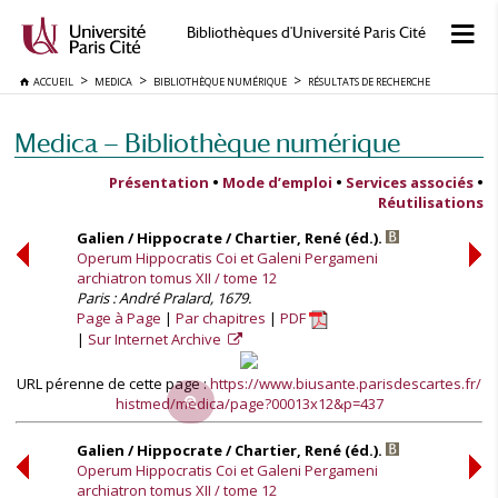
Bibliothèques d'Université Paris Cité
ACCUEIL
MEDICA
BIBLIOTHÈQUE NUMÉRIQUE
RÉSULTATS DE RECHERCHE
Medica — Bibliothèque numérique
Présentation
•
Mode d’emploi
•
Services associés
•
Réutilisations
Galien / Hippocrate / Chartier, René (éd.).
Operum Hippocratis Coi et Galeni Pergameni
archiatron tomus XII / tome 12
Paris : André Pralard, 1679.
Page à Page
Par chapitres
PDF
Sur Internet Archive
URL pérenne de cette page :
https://www.biusante.parisdescartes.fr/
histmed/medica/page?00013x12&p=437
Galien / Hippocrate / Chartier, René (éd.).
Operum Hippocratis Coi et Galeni Pergameni
archiatron tomus XII / tome 12