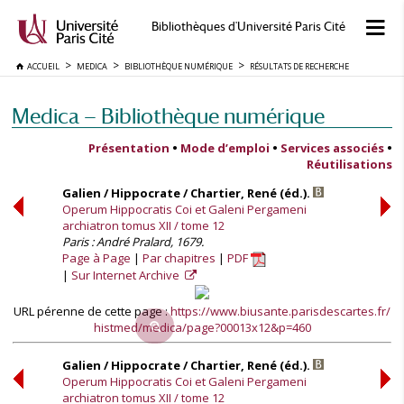
Bibliothèques d'Université Paris Cité
ACCUEIL
MEDICA
BIBLIOTHÈQUE NUMÉRIQUE
RÉSULTATS DE RECHERCHE
Medica — Bibliothèque numérique
Présentation
•
Mode d’emploi
•
Services associés
•
Réutilisations
Galien / Hippocrate / Chartier, René (éd.).
Operum Hippocratis Coi et Galeni Pergameni
archiatron tomus XII / tome 12
Paris : André Pralard, 1679.
Page à Page
Par chapitres
PDF
Sur Internet Archive
URL pérenne de cette page :
https://www.biusante.parisdescartes.fr/
histmed/medica/page?00013x12&p=460
Galien / Hippocrate / Chartier, René (éd.).
Operum Hippocratis Coi et Galeni Pergameni
archiatron tomus XII / tome 12