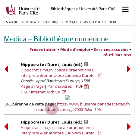
Bibliothèques d'Université Paris Cité
ACCUEIL
MEDICA
BIBLIOTHÈQUE NUMÉRIQUE
RÉSULTATS DE RECHERCHE
Medica — Bibliothèque numérique
Présentation
•
Mode d’emploi
•
Services associés
•
Réutilisations
Hippocrate / Duret, Louis (éd.).
Hippocratis magni coacae praenotiones...
interprete & enarratore Ludovico Dureto,...
Parisiis : apud Baptistam Dupuys, 1588.
Page à Page
Par chapitres
PDF
Sur Internet Archive
URL pérenne de cette page :
https://www.biusante.parisdescartes.fr/
histmed/medica/page?00015&p=196
Hippocrate / Duret, Louis (éd.).
Hippocratis magni coacae praenotiones...
interprete & enarratore Ludovico Dureto,...