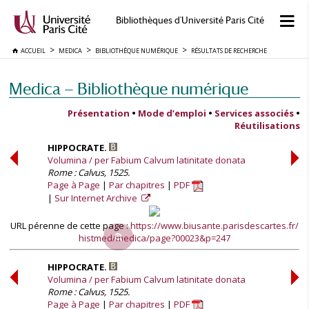
Bibliothèques d'Université Paris Cité
ACCUEIL
MEDICA
BIBLIOTHÈQUE NUMÉRIQUE
RÉSULTATS DE RECHERCHE
Medica — Bibliothèque numérique
Présentation
•
Mode d’emploi
•
Services associés
•
Réutilisations
HIPPOCRATE.
Volumina / per Fabium Calvum latinitate donata
Rome : Calvus, 1525.
Page à Page
Par chapitres
PDF
Sur Internet Archive
URL pérenne de cette page :
https://www.biusante.parisdescartes.fr/
histmed/medica/page?00023&p=247
HIPPOCRATE.
Volumina / per Fabium Calvum latinitate donata
Rome : Calvus, 1525.
Page à Page
Par chapitres
PDF