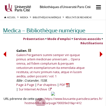
Bibliothèques d'Université Paris Cité
ACCUEIL
MEDICA
BIBLIOTHÈQUE NUMÉRIQUE
RÉSULTATS DE RECHERCHE
Medica — Bibliothèque numérique
Présentation
•
Mode d’emploi
•
Services associés
•
Réutilisations
Galien.
Galeni Pergameni summi semper viri quique
primus artem medicinae universam ... Opera
omnia, ad fidem complurium & perquam
vetustorum exemplariorum ita emendata atque
restituta, ut nunc primum nata, atque in lucem
aedita, uideri possint / vol. 1
Bâle : Cratander, 1538.
Page à Page
Par chapitres
PDF
Sur Internet Archive
URL pérenne de cette page :
https://www.biusante.parisdescartes.fr/
histmed/medica/page?00039x01&p=412