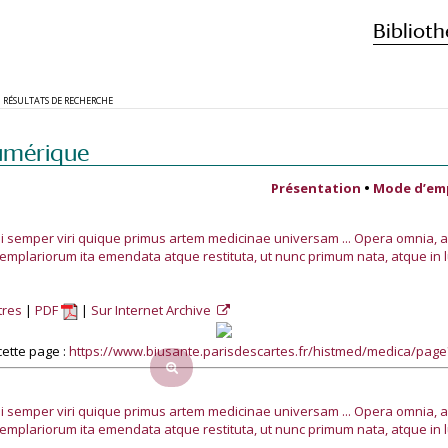
Biblioth
RÉSULTATS DE RECHERCHE
umérique
Présentation
•
Mode d’em
 semper viri quique primus artem medicinae universam ... Opera omnia, 
plariorum ita emendata atque restituta, ut nunc primum nata, atque in l
tres
PDF
Sur Internet Archive
ette page :
https://www.biusante.parisdescartes.fr/histmed/medica/pag
 semper viri quique primus artem medicinae universam ... Opera omnia, 
plariorum ita emendata atque restituta, ut nunc primum nata, atque in l