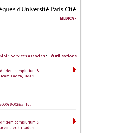
èques d'Université Paris Cité
MEDICA
ploi
•
Services associés
•
Réutilisations
ad fidem complurium &
ucem aedita, uideri
e?00039x02&p=167
ad fidem complurium &
ucem aedita, uideri