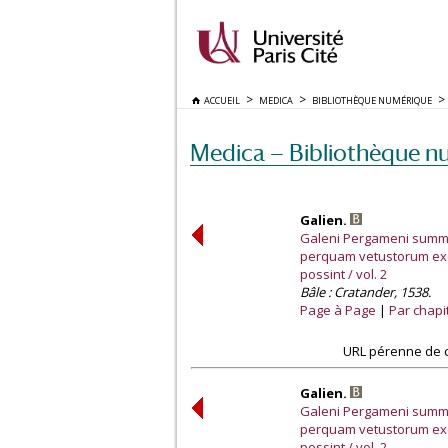
ACCUEIL
MEDICA
BIBLIOTHÈQUE NUMÉRIQUE
Medica — Bibliothèque n
Galien.
Galeni Pergameni summi
perquam vetustorum exem
possint / vol. 2
Bâle : Cratander, 1538.
Page à Page
Par chapi
URL pérenne de c
Galien.
Galeni Pergameni summi
perquam vetustorum exem
possint / vol. 2