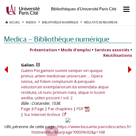
Bibliothèques d'Université Paris Cité
ACCUEIL
MEDICA
BIBLIOTHÈQUE NUMÉRIQUE
RÉSULTATS DE RECHERCHE
Medica — Bibliothèque numérique
Présentation
•
Mode d’emploi
•
Services associés
•
Réutilisations
Galien.
Galeni Pergameni summi semper viri quique
primus artem medicinae universam ... Opera
omnia, ad fidem complurium & perquam
vetustorum exemplariorum ita emendata atque
restituta, ut nunc primum nata, atque in lucem
aedita, uideri possint / vol. 2
Bâle : Cratander, 1538.
Page à Page
Par chapitres
PDF
Sur Internet Archive
URL pérenne de cette page :
https://www.biusante.parisdescartes.fr/
histmed/medica/page?00039x02&p=168