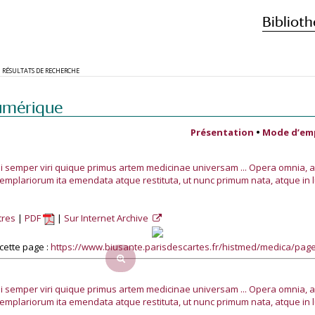
Biblioth
RÉSULTATS DE RECHERCHE
umérique
Présentation
•
Mode d’em
 semper viri quique primus artem medicinae universam ... Opera omnia, 
plariorum ita emendata atque restituta, ut nunc primum nata, atque in l
tres
PDF
Sur Internet Archive
cette page :
https://www.biusante.parisdescartes.fr/histmed/medica/pa
 semper viri quique primus artem medicinae universam ... Opera omnia, 
plariorum ita emendata atque restituta, ut nunc primum nata, atque in l