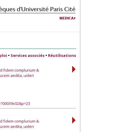
èques d'Université Paris Cité
MEDICA
ploi
•
Services associés
•
Réutilisations
ad fidem complurium &
ucem aedita, uideri
ge?00039x02&p=23
ad fidem complurium &
ucem aedita, uideri