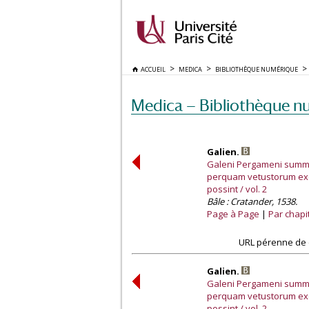
ACCUEIL
MEDICA
BIBLIOTHÈQUE NUMÉRIQUE
Medica — Bibliothèque n
Galien.
Galeni Pergameni summi
perquam vetustorum exem
possint / vol. 2
Bâle : Cratander, 1538.
Page à Page
Par chapi
URL pérenne de 
Galien.
Galeni Pergameni summi
perquam vetustorum exem
possint / vol. 2