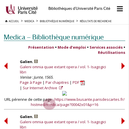
Bibliothèques d'Université Paris Cité
ACCUEIL
MEDICA
BIBLIOTHÈQUE NUMÉRIQUE
RÉSULTATS DE RECHERCHE
Medica — Bibliothèque numérique
Présentation
•
Mode d’emploi
•
Services associés
•
Réutilisations
Galien.
Galeni omnia quae extant opera / vol. 1- Isagogici
libri
Venise : Junte, 1565.
Page à Page
Par chapitres
PDF
Sur Internet Archive
URL pérenne de cette page :
https://www.biusante.parisdescartes.fr/
histmed/medica/page?00042x01&p=16
Galien.
Galeni omnia quae extant opera / vol. 1- Isagogici
libri