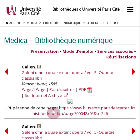
Bibliothèques d'Université Paris Cité
ACCUEIL
MEDICA
BIBLIOTHÈQUE NUMÉRIQUE
RÉSULTATS DE RECHERCHE
Medica — Bibliothèque numérique
Présentation
•
Mode d’emploi
•
Services associés
•
Réutilisations
Galien.
Galeni omnia quae extant opera / vol. 5- Quartae
classis libri
Venise : Junte, 1565.
Page à Page
Par chapitres
PDF
Sur Internet Archive
URL pérenne de cette page :
https://www.biusante.parisdescartes.fr/
histmed/medica/page?00042x05&p=246
Galien.
Galeni omnia quae extant opera / vol. 5- Quartae
classis libri