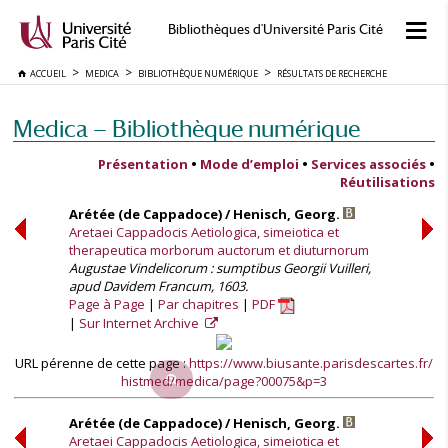
Bibliothèques d'Université Paris Cité
ACCUEIL
MEDICA
BIBLIOTHÈQUE NUMÉRIQUE
RÉSULTATS DE RECHERCHE
Medica — Bibliothèque numérique
Présentation
•
Mode d’emploi
•
Services associés
•
Réutilisations
Arétée (de Cappadoce) / Henisch, Georg.
Aretaei Cappadocis Aetiologica, simeiotica et
therapeutica morborum auctorum et diuturnorum
Augustae Vindelicorum : sumptibus Georgii Vuilleri,
apud Davidem Francum, 1603.
Page à Page
Par chapitres
PDF
Sur Internet Archive
URL pérenne de cette page :
https://www.biusante.parisdescartes.fr/
histmed/medica/page?00075&p=3
Arétée (de Cappadoce) / Henisch, Georg.
Aretaei Cappadocis Aetiologica, simeiotica et