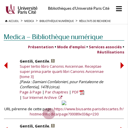
Bibliothèques d'Université Paris Cité
ACCUEIL
MEDICA
BIBLIOTHÈQUE NUMÉRIQUE
RÉSULTATS DE RECHERCHE
Medica — Bibliothèque numérique
Présentation
•
Mode d’emploi
•
Services associés
•
Réutilisations
Gentili, Gentile.
Super tertio libro Canonis Avicennae. Receptae
super prima parte quarti libri Canonis Avicennae
[tome 3]
[Pavia : Damiani Confalonieri, pour Pantaleone de
Conflentia], 1478 (circa).
Page à Page
Par chapitres
PDF
Sur Internet Archive
URL pérenne de cette page :
https://www.biusante.parisdescartes.fr/
histmed/medica/page?00089x03&p=230
Gentili, Gentile.