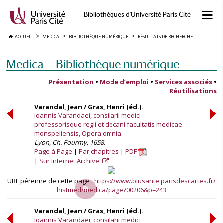
Bibliothèques d'Université Paris Cité
ACCUEIL
MEDICA
BIBLIOTHÈQUE NUMÉRIQUE
RÉSULTATS DE RECHERCHE
Medica — Bibliothèque numérique
Présentation
•
Mode d’emploi
•
Services associés
•
Réutilisations
Varandal, Jean / Gras, Henri (éd.).
Ioannis Varandaei, consilarii medici
professorisque regii et decani facultatis medicae
monspeliensis, Opera omnia.
Lyon, Ch. Fourmy, 1658.
Page à Page
Par chapitres
PDF
Sur Internet Archive
URL pérenne de cette page :
https://www.biusante.parisdescartes.fr/
histmed/medica/page?00206&p=243
Varandal, Jean / Gras, Henri (éd.).
Ioannis Varandaei, consilarii medici