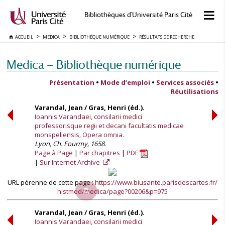
Bibliothèques d'Université Paris Cité
ACCUEIL
MEDICA
BIBLIOTHÈQUE NUMÉRIQUE
RÉSULTATS DE RECHERCHE
Medica — Bibliothèque numérique
Présentation
•
Mode d’emploi
•
Services associés
•
Réutilisations
Varandal, Jean / Gras, Henri (éd.).
Ioannis Varandaei, consilarii medici
professorisque regii et decani facultatis medicae
monspeliensis, Opera omnia.
Lyon, Ch. Fourmy, 1658.
Page à Page
Par chapitres
PDF
Sur Internet Archive
URL pérenne de cette page :
https://www.biusante.parisdescartes.fr/
histmed/medica/page?00206&p=975
Varandal, Jean / Gras, Henri (éd.).
Ioannis Varandaei, consilarii medici