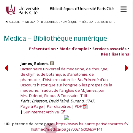
Bibliothèques d'Université Paris Cité
ACCUEIL
MEDICA
BIBLIOTHÈQUE NUMÉRIQUE
RÉSULTATS DE RECHERCHE
Medica — Bibliothèque numérique
Présentation
•
Mode d’emploi
•
Services associés
•
Réutilisations
James, Robert.
Dictionnaire universel de medecine, de chirurgie,
de chymie, de botanique, d'anatomie, de
pharmacie, d'histoire naturelle, &c. Précédé d'un
Discours historique sur l'origine & les progres de la
medecine. Traduit de l'anglois de M. James, par
Mrs. Diderot, Eidous & Toussaint. T. III
Paris : Briasson, David l'aîné, Durand, 1747.
Page à Page
Par chapitres
PDF
Sur Internet Archive
URL pérenne de cette page :
https://www.biusante.parisdescartes.fr/
histmed/medica/page?00216x03&p=141