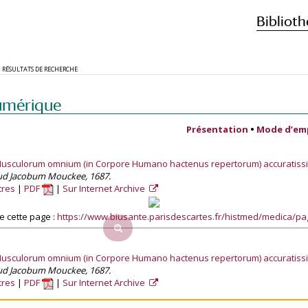
Biblioth
RÉSULTATS DE RECHERCHE
umérique
Présentation
•
Mode d’em
usculorum omnium (in Corpore Humano hactenus repertorum) accuratissim
ud Jacobum Mouckee, 1687.
tres
PDF
Sur Internet Archive
 cette page :
https://www.biusante.parisdescartes.fr/histmed/medica/p
usculorum omnium (in Corpore Humano hactenus repertorum) accuratissim
ud Jacobum Mouckee, 1687.
tres
PDF
Sur Internet Archive