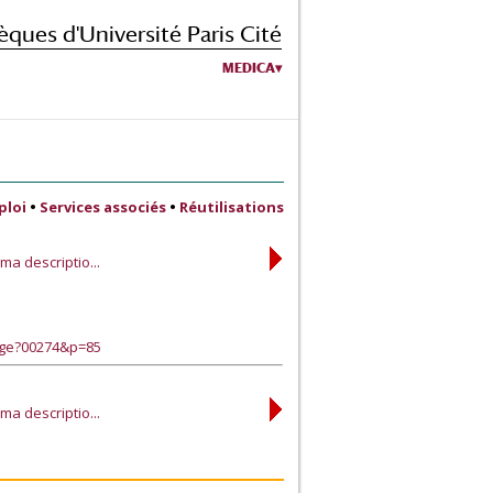
èques d'Université Paris Cité
MEDICA
ploi
•
Services associés
•
Réutilisations
a descriptio...
age?00274&p=85
a descriptio...