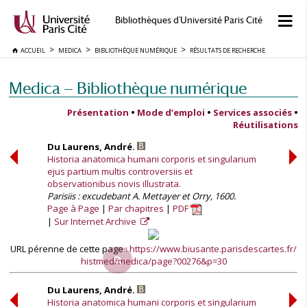
Bibliothèques d'Université Paris Cité
ACCUEIL
MEDICA
BIBLIOTHÈQUE NUMÉRIQUE
RÉSULTATS DE RECHERCHE
Medica — Bibliothèque numérique
Présentation
•
Mode d’emploi
•
Services associés
•
Réutilisations
Du Laurens, André.
Historia anatomica humani corporis et singularium
ejus partium multis controversiis et
observationibus novis illustrata.
Parisiis : excudebant A. Mettayer et Orry, 1600.
Page à Page
Par chapitres
PDF
Sur Internet Archive
URL pérenne de cette page :
https://www.biusante.parisdescartes.fr/
histmed/medica/page?00276&p=30
Du Laurens, André.
Historia anatomica humani corporis et singularium