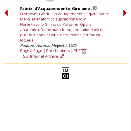
Fabrizi d'Acquapendente, Girolamo .
Hieronymi Fabricii ab aquapendente, Equite Sancti
Marci, et anatomico supraordinario In
Florentissimo Gimnasio Patavino. Opera
anatomica. De formato foetu, formatione ovi et
pulli, locutione et eius instrumentis, brutorum
loquela
Padoue : Antonio Meglietti, 1625.
Page à Page
Par chapitres
PDF
Sur Internet Archive