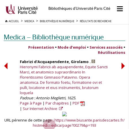
Bibliothèques d'Université Paris Cité
ACCUEIL
MEDICA
BIBLIOTHÈQUE NUMÉRIQUE
RÉSULTATS DE RECHERCHE
Medica — Bibliothèque numérique
Présentation
•
Mode d’emploi
•
Services associés
•
Réutilisations
Fabrizi d'Acquapendente, Girolamo .
Hieronymi Fabricii ab aquapendente, Equite Sancti
Marci, et anatomico supraordinario In
Florentissimo Gimnasio Patavino. Opera
anatomica. De formato foetu, formatione ovi et
pulli, locutione et eius instrumentis, brutorum
loquela
Padoue : Antonio Meglietti, 1625.
Page à Page
Par chapitres
PDF
Sur Internet Archive
URL pérenne de cette page :
https://www.biusante.parisdescartes.fr/
histmed/medica/page?00279&p=193