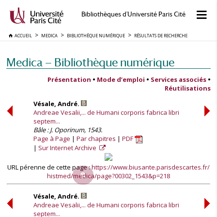
Bibliothèques d'Université Paris Cité
ACCUEIL
MEDICA
BIBLIOTHÈQUE NUMÉRIQUE
RÉSULTATS DE RECHERCHE
Medica — Bibliothèque numérique
Présentation
•
Mode d’emploi
•
Services associés
•
Réutilisations
Vésale, André.
Andreae Vesalii,... de Humani corporis fabrica libri
septem...
Bâle : J. Oporinum, 1543.
Page à Page
Par chapitres
PDF
Sur Internet Archive
URL pérenne de cette page :
https://www.biusante.parisdescartes.fr/
histmed/medica/page?00302_1543&p=218
Vésale, André.
Andreae Vesalii,... de Humani corporis fabrica libri
septem...