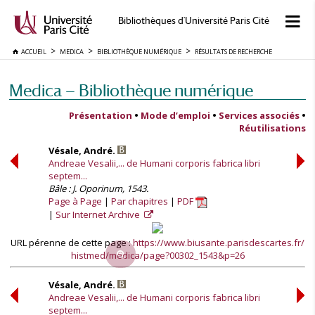
Bibliothèques d'Université Paris Cité
ACCUEIL
MEDICA
BIBLIOTHÈQUE NUMÉRIQUE
RÉSULTATS DE RECHERCHE
Medica — Bibliothèque numérique
Présentation
•
Mode d’emploi
•
Services associés
•
Réutilisations
Vésale, André.
Andreae Vesalii,... de Humani corporis fabrica libri
septem...
Bâle : J. Oporinum, 1543.
Page à Page
Par chapitres
PDF
Sur Internet Archive
URL pérenne de cette page :
https://www.biusante.parisdescartes.fr/
histmed/medica/page?00302_1543&p=26
Vésale, André.
Andreae Vesalii,... de Humani corporis fabrica libri
septem...