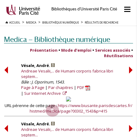
Bibliothèques d'Université Paris Cité
ACCUEIL
MEDICA
BIBLIOTHÈQUE NUMÉRIQUE
RÉSULTATS DE RECHERCHE
Medica — Bibliothèque numérique
Présentation
•
Mode d’emploi
•
Services associés
•
Réutilisations
Vésale, André.
Andreae Vesalii,... de Humani corporis fabrica libri
septem...
Bâle : J. Oporinum, 1543.
Page à Page
Par chapitres
PDF
Sur Internet Archive
URL pérenne de cette page :
https://www.biusante.parisdescartes.fr/
histmed/medica/page?00302_1543&p=415
Vésale, André.
Andreae Vesalii,... de Humani corporis fabrica libri
septem...