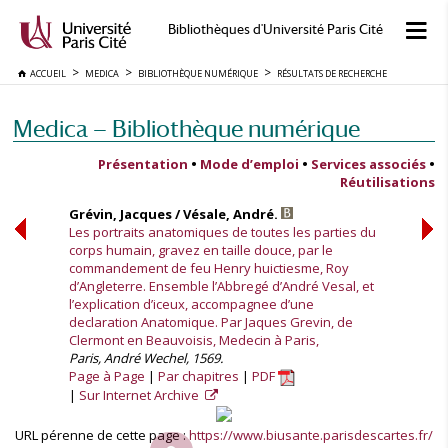
Bibliothèques d'Université Paris Cité
ACCUEIL
MEDICA
BIBLIOTHÈQUE NUMÉRIQUE
RÉSULTATS DE RECHERCHE
Medica — Bibliothèque numérique
Présentation
•
Mode d’emploi
•
Services associés
•
Réutilisations
Grévin, Jacques / Vésale, André.
Les portraits anatomiques de toutes les parties du
corps humain, gravez en taille douce, par le
commandement de feu Henry huictiesme, Roy
d’Angleterre. Ensemble l’Abbregé d’André Vesal, et
l’explication d’iceux, accompagnee d’une
declaration Anatomique. Par Jaques Grevin, de
Clermont en Beauvoisis, Medecin à Paris,
Paris, André Wechel, 1569.
Page à Page
Par chapitres
PDF
Sur Internet Archive
URL pérenne de cette page :
https://www.biusante.parisdescartes.fr/