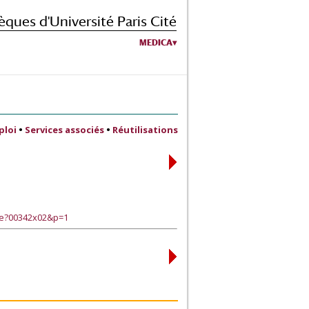
èques d'Université Paris Cité
MEDICA
ploi
•
Services associés
•
Réutilisations
ge?00342x02&p=1