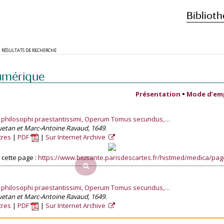
Biblioth
RÉSULTATS DE RECHERCHE
umérique
Présentation
•
Mode d’em
 et philosophi praestantissimi, Operum Tomus secundus,…
uetan et Marc-Antoine Ravaud, 1649.
tres
PDF
Sur Internet Archive
cette page :
https://www.biusante.parisdescartes.fr/histmed/medica/pa
 et philosophi praestantissimi, Operum Tomus secundus,…
uetan et Marc-Antoine Ravaud, 1649.
tres
PDF
Sur Internet Archive