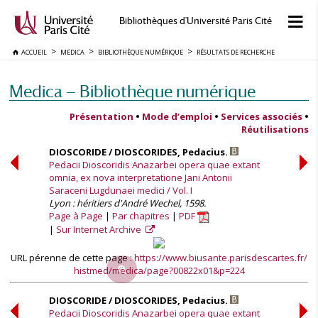
Bibliothèques d'Université Paris Cité
ACCUEIL
MEDICA
BIBLIOTHÈQUE NUMÉRIQUE
RÉSULTATS DE RECHERCHE
Medica — Bibliothèque numérique
Présentation
•
Mode d’emploi
•
Services associés
•
Réutilisations
DIOSCORIDE / DIOSCORIDES, Pedacius.
Pedacii Dioscoridis Anazarbei opera quae extant
omnia, ex nova interpretatione Jani Antonii
Saraceni Lugdunaei medici / Vol. I
Lyon : héritiers d'André Wechel, 1598.
Page à Page
Par chapitres
PDF
Sur Internet Archive
URL pérenne de cette page :
https://www.biusante.parisdescartes.fr/
histmed/medica/page?00822x01&p=224
DIOSCORIDE / DIOSCORIDES, Pedacius.
Pedacii Dioscoridis Anazarbei opera quae extant