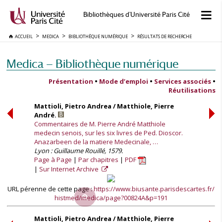
Bibliothèques d'Université Paris Cité
ACCUEIL
MEDICA
BIBLIOTHÈQUE NUMÉRIQUE
RÉSULTATS DE RECHERCHE
Medica — Bibliothèque numérique
Présentation
•
Mode d’emploi
•
Services associés
•
Réutilisations
Mattioli, Pietro Andrea / Matthiole, Pierre
André.
Commentaires de M. Pierre André Matthiole
medecin senois, sur les six livres de Ped. Dioscor.
Anazarbeen de la matiere Medecinale, …
Lyon : Guillaume Rouillé, 1579.
Page à Page
Par chapitres
PDF
Sur Internet Archive
URL pérenne de cette page :
https://www.biusante.parisdescartes.fr/
histmed/medica/page?00824A&p=191
Mattioli, Pietro Andrea / Matthiole, Pierre