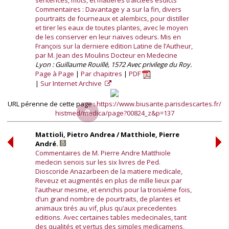
sentences, mots, et matieres traictees esdicts
Commentaires : Davantage y a sur la fin, divers
pourtraits de fourneaux et alembics, pour distiller
et tirer les eaux de toutes plantes, avec le moyen
de les conserver en leur naïves odeurs. Mis en
François sur la derniere edition Latine de l’Autheur,
par M. Jean des Moulins Docteur en Medecine
Lyon : Guillaume Rouillé, 1572 Avec privilege du Roy.
Page à Page
Par chapitres
PDF
Sur Internet Archive
URL pérenne de cette page :
https://www.biusante.parisdescartes.fr/
histmed/medica/page?00824_z&p=137
Mattioli, Pietro Andrea / Matthiole, Pierre
André.
Commentaires de M. Pierre Andre Matthiole
medecin senois sur les six livres de Ped.
Dioscoride Anazarbeen de la matiere medicale,
Reveuz et augmentés en plus de mille lieux par
l’autheur mesme, et enrichis pour la troisiéme fois,
d’un grand nombre de pourtraits, de plantes et
animaux tirés au vif, plus qu’aux precedentes
editions. Avec certaines tables medecinales, tant
des qualités et vertus des simples medicamens,