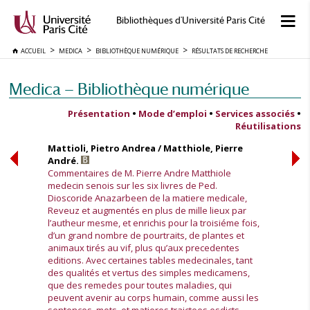
Bibliothèques d'Université Paris Cité
ACCUEIL
MEDICA
BIBLIOTHÈQUE NUMÉRIQUE
RÉSULTATS DE RECHERCHE
Medica — Bibliothèque numérique
Présentation
•
Mode d’emploi
•
Services associés
•
Réutilisations
Mattioli, Pietro Andrea / Matthiole, Pierre
André.
Commentaires de M. Pierre Andre Matthiole
medecin senois sur les six livres de Ped.
Dioscoride Anazarbeen de la matiere medicale,
Reveuz et augmentés en plus de mille lieux par
l’autheur mesme, et enrichis pour la troisiéme fois,
d’un grand nombre de pourtraits, de plantes et
animaux tirés au vif, plus qu’aux precedentes
editions. Avec certaines tables medecinales, tant
des qualités et vertus des simples medicamens,
que des remedes pour toutes maladies, qui
peuvent avenir au corps humain, comme aussi les