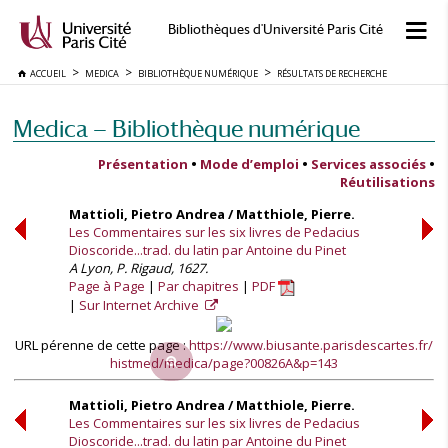
Bibliothèques d'Université Paris Cité
ACCUEIL
MEDICA
BIBLIOTHÈQUE NUMÉRIQUE
RÉSULTATS DE RECHERCHE
Medica — Bibliothèque numérique
Présentation
•
Mode d’emploi
•
Services associés
•
Réutilisations
Mattioli, Pietro Andrea / Matthiole, Pierre.
Les Commentaires sur les six livres de Pedacius
Dioscoride...trad. du latin par Antoine du Pinet
A Lyon, P. Rigaud, 1627.
Page à Page
Par chapitres
PDF
Sur Internet Archive
URL pérenne de cette page :
https://www.biusante.parisdescartes.fr/
histmed/medica/page?00826A&p=143
Mattioli, Pietro Andrea / Matthiole, Pierre.
Les Commentaires sur les six livres de Pedacius
Dioscoride...trad. du latin par Antoine du Pinet