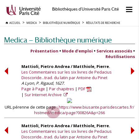
Bibliothèques d'Université Paris Cité
ACCUEIL
MEDICA
BIBLIOTHÈQUE NUMÉRIQUE
RÉSULTATS DE RECHERCHE
Medica — Bibliothèque numérique
Présentation
•
Mode d’emploi
•
Services associés
•
Réutilisations
Mattioli, Pietro Andrea / Matthiole, Pierre.
Les Commentaires sur les six livres de Pedacius
Dioscoride...trad. du latin par Antoine du Pinet
A Lyon, P. Rigaud, 1627.
Page à Page
Par chapitres
PDF
Sur Internet Archive
URL pérenne de cette page :
https://www.biusante.parisdescartes.fr/
histmed/medica/page?00826A&p=266
Mattioli, Pietro Andrea / Matthiole, Pierre.
Les Commentaires sur les six livres de Pedacius
Dioscoride...trad. du latin par Antoine du Pinet